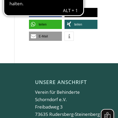
SEITE EMPFEHLEN
teilen
teilen
teilen
teilen
E-Mail
UNSERE ANSCHRIFT
Verein für Behinderte
Schorndorf e.V.
Freibadweg 3
73635 Rudersberg-Steinenberg