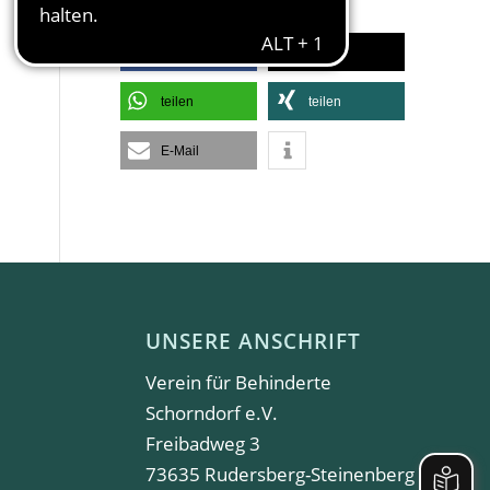
SEITE EMPFEHLEN
teilen
teilen
teilen
teilen
E-Mail
UNSERE ANSCHRIFT
Verein für Behinderte
Schorndorf e.V.
Freibadweg 3
73635 Rudersberg-Steinenberg